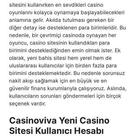
sitesini kullanırken en sevdikleri casino
oyunlarını kolayca oynamaya başlayabilecekleri
anlamına gelir. Akılda tutulması gereken bir
diğer detay ise desteklenen para birimleridir. Bu
nedenle, bir çevrimiçi casinoda oynayan her
oyuncu, casino sitesinin kullandıkları para
birimini desteklediğinden emin olmak ister. Ek
olarak, yeni bahis sitesi hem yerel hem de
uluslararası kullanıcılar için birden fazla para
birimini desteklemektedir. Bu nedenle sorunsuz
nakit akışı sağlamak için en büyük ve en
güvenilir finans kurumlarıyla çalışıyoruz. Aslında,
kullanıcıların sorunları göndermeleri için birçok
seçenek vardır.
Casinoviva Yeni Casino
Sitesi Kullanıcı Hesabı