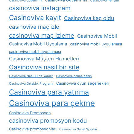
Casinoviva güvenli mi
Casinoviva iletişim
casinoviva instagram
Casinoviva kayıt
Casinoviva kaç oldu
casinoviva maç izle
casinoviva maç izleme
Casinoviva Mobil
Casinoviva Mobil Uygulama
casinoviva mobil uygulaması
casinoviva mobil uygulaması
Casinoviva Müşteri Hizmetleri
Casinoviva nasıl bir site
Casinoviva Nasıl Giriş Yapılır
Casinoviva online bahis
Casinoviva oyun seçenekleri
Casinoviva Ortaklık Programı
Casinoviva para yatırma
Casinoviva para çekme
Casinoviva Promosyon
casinoviva promosyon kodu
Casinoviva promosyonları
Casinoviva Sanal Sporlar