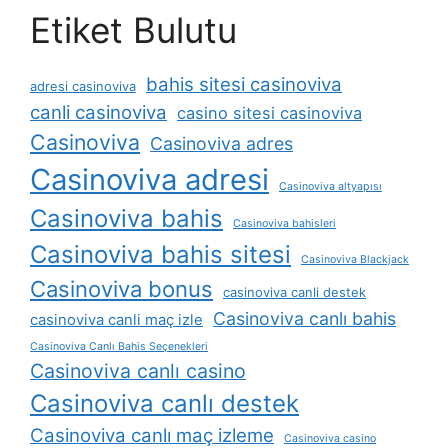
Etiket Bulutu
bahis sitesi casinoviva
adresi casinoviva
canli casinoviva
casino sitesi casinoviva
Casinoviva
Casinoviva adres
Casinoviva adresi
Casinoviva altyapısı
Casinoviva bahis
Casinoviva bahisleri
Casinoviva bahis sitesi
Casinoviva Blackjack
Casinoviva bonus
casinoviva canli destek
Casinoviva canlı bahis
casinoviva canli maç izle
Casinoviva Canlı Bahis Seçenekleri
Casinoviva canlı casino
Casinoviva canlı destek
Casinoviva canlı maç izleme
Casinoviva casino