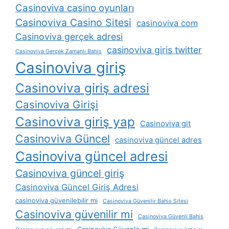
Casinoviva casino oyunları
Casinoviva Casino Sitesi
casinoviva com
Casinoviva gerçek adresi
casinoviva giris twitter
Casinoviva Gerçek Zamanlı Bahis
Casinoviva giriş
Casinoviva giriş adresi
Casinoviva Girişi
Casinoviva giriş yap
Casinoviva git
Casinoviva Güncel
casinoviva güncel adres
Casinoviva güncel adresi
Casinoviva güncel giriş
Casinoviva Güncel Giriş Adresi
casinoviva güvenilebilir mi
Casinoviva Güvenilir Bahis Sitesi
Casinoviva güvenilir mi
Casinoviva Güvenli Bahis
Casinoviva Güvenlir mi