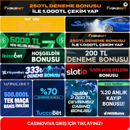
×
CASINOVIVA GİRİŞ İÇİN TIKLAYINIZ!