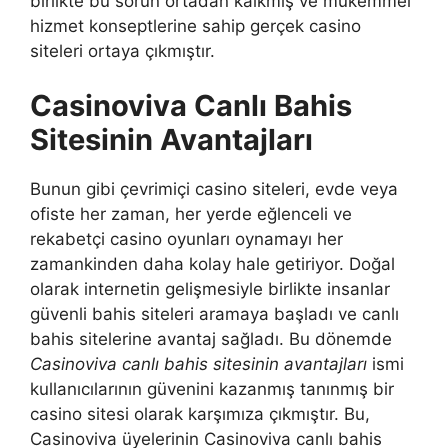
birlikte bu sorun ortadan kalkmış ve mükemmel
hizmet konseptlerine sahip gerçek casino
siteleri ortaya çıkmıştır.
Casinoviva Canlı Bahis
Sitesinin Avantajları
Bunun gibi çevrimiçi casino siteleri, evde veya
ofiste her zaman, her yerde eğlenceli ve
rekabetçi casino oyunları oynamayı her
zamankinden daha kolay hale getiriyor. Doğal
olarak internetin gelişmesiyle birlikte insanlar
güvenli bahis siteleri aramaya başladı ve canlı
bahis sitelerine avantaj sağladı. Bu dönemde
Casinoviva canlı bahis sitesinin avantajları
ismi
kullanıcılarının güvenini kazanmış tanınmış bir
casino sitesi olarak karşımıza çıkmıştır. Bu,
Casinoviva üyelerinin Casinoviva canlı bahis