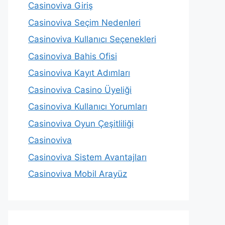
Casinoviva Giriş
Casinoviva Seçim Nedenleri
Casinoviva Kullanıcı Seçenekleri
Casinoviva Bahis Ofisi
Casinoviva Kayıt Adımları
Casinoviva Casino Üyeliği
Casinoviva Kullanıcı Yorumları
Casinoviva Oyun Çeşitliliği
Casinoviva
Casinoviva Sistem Avantajları
Casinoviva Mobil Arayüz