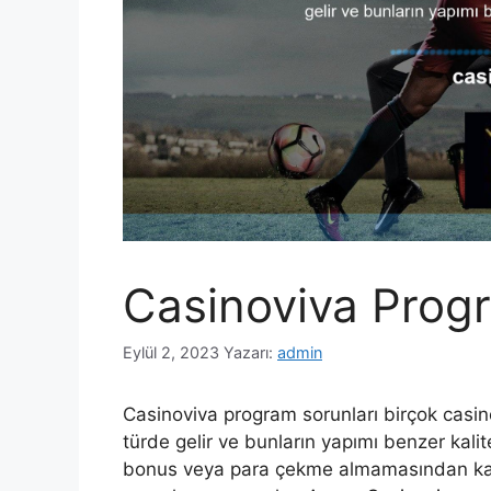
Casinoviva Progr
Eylül 2, 2023
Yazarı:
admin
Casinoviva program sorunları birçok casino 
türde gelir ve bunların yapımı benzer kalit
bonus veya para çekme almamasından kayn