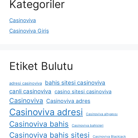
Kategoriler
Casinoviva
Casinoviva Giriş
Etiket Bulutu
bahis sitesi casinoviva
adresi casinoviva
canli casinoviva
casino sitesi casinoviva
Casinoviva
Casinoviva adres
Casinoviva adresi
Casinoviva altyapısı
Casinoviva bahis
Casinoviva bahisleri
Casinoviva bahis sitesi
Casinoviva Blackjack