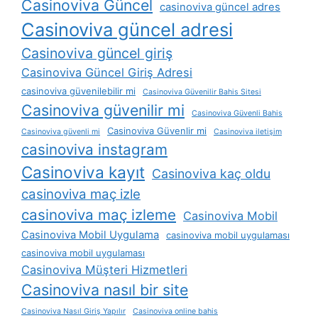
Casinoviva Güncel
casinoviva güncel adres
Casinoviva güncel adresi
Casinoviva güncel giriş
Casinoviva Güncel Giriş Adresi
casinoviva güvenilebilir mi
Casinoviva Güvenilir Bahis Sitesi
Casinoviva güvenilir mi
Casinoviva Güvenli Bahis
Casinoviva Güvenlir mi
Casinoviva güvenli mi
Casinoviva iletişim
casinoviva instagram
Casinoviva kayıt
Casinoviva kaç oldu
casinoviva maç izle
casinoviva maç izleme
Casinoviva Mobil
Casinoviva Mobil Uygulama
casinoviva mobil uygulaması
casinoviva mobil uygulaması
Casinoviva Müşteri Hizmetleri
Casinoviva nasıl bir site
Casinoviva Nasıl Giriş Yapılır
Casinoviva online bahis