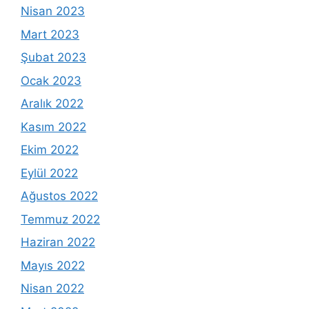
Nisan 2023
Mart 2023
Şubat 2023
Ocak 2023
Aralık 2022
Kasım 2022
Ekim 2022
Eylül 2022
Ağustos 2022
Temmuz 2022
Haziran 2022
Mayıs 2022
Nisan 2022