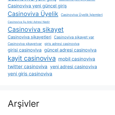
Casinoviva yeni güncel giriş
Casinoviva Üyelik
Casinoviva Üyelik İşlemleri
Casinoviva Şu Anki Adresi Nedir
Casinoviva şikayet
Casinoviva şikayetleri
Casinoviva şikayet var
Casinoviva şikayetvar
giris adresi casinoviva
girisi casinoviva
güncel adresi casinoviva
kayit casinoviva
mobil casinoviva
twitter casinoviva
yeni adresi casinoviva
yeni giris casinoviva
Arşivler