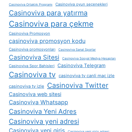
Casinoviva oyun seçenekleri
Casinoviva Ortaklık Programı
Casinoviva para yatırma
Casinoviva para çekme
Casinoviva Promosyon
casinoviva promosyon kodu
Casinoviva promosyonları
Casinoviva Sanal Sporlar
Casinoviva Sitesi
Casinoviva Sosyal Medya Hesapları
Casinoviva Telegram
Casinoviva Spor Bahisleri
Casinoviva tv
casinoviva tv canli maç izle
Casinoviva Twitter
casinoviva tv izle
Casinoviva web sitesi
Casinoviva Whatsapp
Casinoviva Yeni Adres
Casinoviva yeni adresi
Casinoviva yeni giriş
Casinoviva yeni giriş adresi