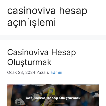
casinoviva hesap
açın i̇şlemi
Casinoviva Hesap
Oluşturmak
Ocak 23, 2024
Yazarı:
admin