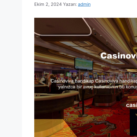
Ekim 2, 2024
Yazarı:
admin