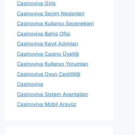
Casinoviva Giriş
Casinoviva Seçim Nedenleri
Casinoviva Kullanıcı Seçenekleri
Casinoviva Bahis Ofisi
Casinoviva Kayıt Adımları
Casinoviva Casino Üyeliği
Casinoviva Kullanıcı Yorumları
Casinoviva Oyun Çeşitliliği
Casinoviva
Casinoviva Sistem Avantajları
Casinoviva Mobil Arayüz