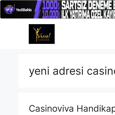
İçeriğe
atla
yeni adresi casin
Casinoviva Handika