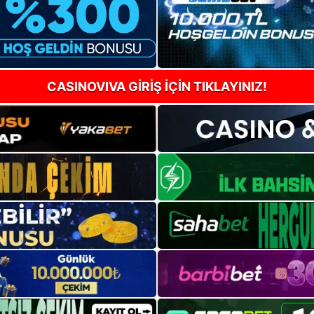
CASINOVIVA GİRİŞ İÇİN TIKLAYINIZ!