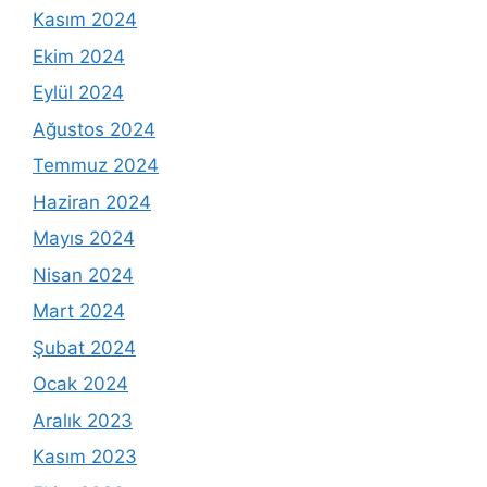
Kasım 2024
Ekim 2024
Eylül 2024
Ağustos 2024
Temmuz 2024
Haziran 2024
Mayıs 2024
Nisan 2024
Mart 2024
Şubat 2024
Ocak 2024
Aralık 2023
Kasım 2023