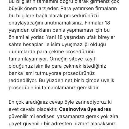
Bu bilgilerin tamamını doğru olarak girmeniz çok
büyük önem arz eder. Para yatırırken firmaların
bu bilgilere bağlı olarak prosedürünüzü
onaylayacağını unutmamalısınız. Firmalar 18
yaşından ufakların bahis yapmaması için bu
önlemi alıyorlar. Yani 18 yaşından ufak bireyler
sahte hesaplar ile isim uyuşmazlığı olduğu
durumlarda para çekme prosedürünü
tamamlayamıyor. Örneğin siteye kayıt
olduğunuz isim ile para çekmek istediğiniz
banka ismi tutmuyorsa prosedürünüz
reddediliyor. Bu yüzden net bir biçimde üyelik
prosedürlerini tamamlamanız gereklidir.
En çok aradığınız cevap öyle zannediyoruz ki
evet cevabı olacaktır.
Casinoviva üye adres
güvenilir mi endişesi yaşamanıza gerek yok zira
gayet güvenilir bir adresten hizmet alacaksınız.