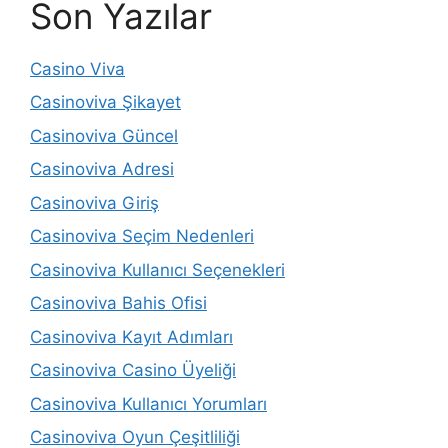
Son Yazılar
Casino Viva
Casinoviva Şikayet
Casinoviva Güncel
Casinoviva Adresi
Casinoviva Giriş
Casinoviva Seçim Nedenleri
Casinoviva Kullanıcı Seçenekleri
Casinoviva Bahis Ofisi
Casinoviva Kayıt Adımları
Casinoviva Casino Üyeliği
Casinoviva Kullanıcı Yorumları
Casinoviva Oyun Çeşitliliği