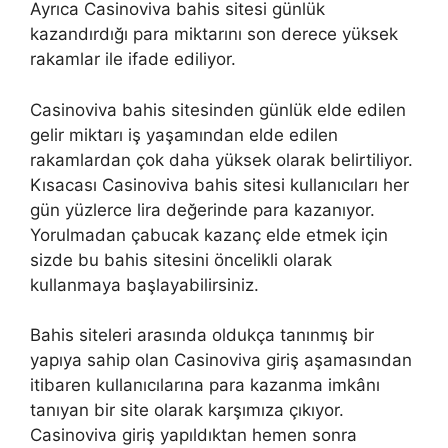
Ayrıca Casinoviva bahis sitesi günlük
kazandırdığı para miktarını son derece yüksek
rakamlar ile ifade ediliyor.
Casinoviva bahis sitesinden günlük elde edilen
gelir miktarı iş yaşamından elde edilen
rakamlardan çok daha yüksek olarak belirtiliyor.
Kısacası Casinoviva bahis sitesi kullanıcıları her
gün yüzlerce lira değerinde para kazanıyor.
Yorulmadan çabucak kazanç elde etmek için
sizde bu bahis sitesini öncelikli olarak
kullanmaya başlayabilirsiniz.
Bahis siteleri arasında oldukça tanınmış bir
yapıya sahip olan Casinoviva giriş aşamasından
itibaren kullanıcılarına para kazanma imkânı
tanıyan bir site olarak karşımıza çıkıyor.
Casinoviva giriş yapıldıktan hemen sonra