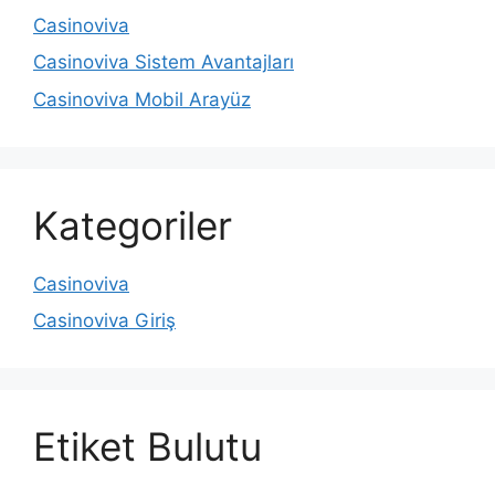
Casinoviva
Casinoviva Sistem Avantajları
Casinoviva Mobil Arayüz
Kategoriler
Casinoviva
Casinoviva Giriş
Etiket Bulutu