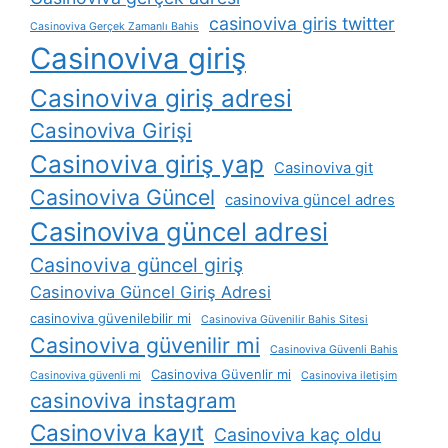
casinoviva giris twitter
Casinoviva Gerçek Zamanlı Bahis
Casinoviva giriş
Casinoviva giriş adresi
Casinoviva Girişi
Casinoviva giriş yap
Casinoviva git
Casinoviva Güncel
casinoviva güncel adres
Casinoviva güncel adresi
Casinoviva güncel giriş
Casinoviva Güncel Giriş Adresi
casinoviva güvenilebilir mi
Casinoviva Güvenilir Bahis Sitesi
Casinoviva güvenilir mi
Casinoviva Güvenli Bahis
Casinoviva Güvenlir mi
Casinoviva güvenli mi
Casinoviva iletişim
casinoviva instagram
Casinoviva kayıt
Casinoviva kaç oldu