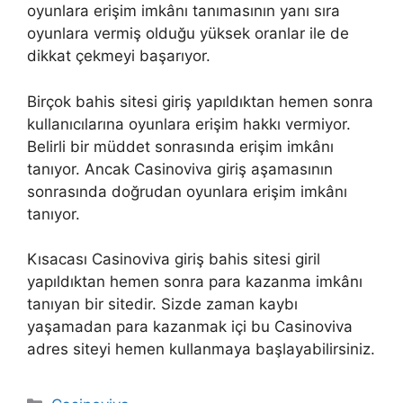
oyunlara erişim imkânı tanımasının yanı sıra
oyunlara vermiş olduğu yüksek oranlar ile de
dikkat çekmeyi başarıyor.
Birçok bahis sitesi giriş yapıldıktan hemen sonra
kullanıcılarına oyunlara erişim hakkı vermiyor.
Belirli bir müddet sonrasında erişim imkânı
tanıyor. Ancak Casinoviva giriş aşamasının
sonrasında doğrudan oyunlara erişim imkânı
tanıyor.
Kısacası Casinoviva giriş bahis sitesi giril
yapıldıktan hemen sonra para kazanma imkânı
tanıyan bir sitedir. Sizde zaman kaybı
yaşamadan para kazanmak içi bu Casinoviva
adres siteyi hemen kullanmaya başlayabilirsiniz.
Kategoriler