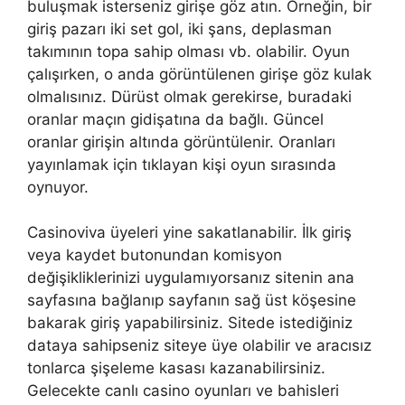
buluşmak isterseniz girişe göz atın. Örneğin, bir
giriş pazarı iki set gol, iki şans, deplasman
takımının topa sahip olması vb. olabilir. Oyun
çalışırken, o anda görüntülenen girişe göz kulak
olmalısınız. Dürüst olmak gerekirse, buradaki
oranlar maçın gidişatına da bağlı. Güncel
oranlar girişin altında görüntülenir. Oranları
yayınlamak için tıklayan kişi oyun sırasında
oynuyor.
Casinoviva üyeleri yine sakatlanabilir. İlk giriş
veya kaydet butonundan komisyon
değişikliklerinizi uygulamıyorsanız sitenin ana
sayfasına bağlanıp sayfanın sağ üst köşesine
bakarak giriş yapabilirsiniz. Sitede istediğiniz
dataya sahipseniz siteye üye olabilir ve aracısız
tonlarca şişeleme kasası kazanabilirsiniz.
Gelecekte canlı casino oyunları ve bahisleri