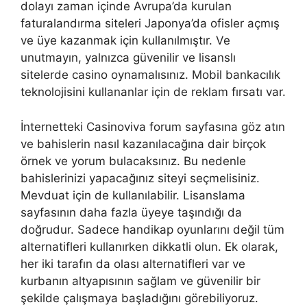
dolayı zaman içinde Avrupa’da kurulan
faturalandırma siteleri Japonya’da ofisler açmış
ve üye kazanmak için kullanılmıştır. Ve
unutmayın, yalnızca güvenilir ve lisanslı
sitelerde casino oynamalısınız. Mobil bankacılık
teknolojisini kullananlar için de reklam fırsatı var.
İnternetteki Casinoviva forum sayfasına göz atın
ve bahislerin nasıl kazanılacağına dair birçok
örnek ve yorum bulacaksınız. Bu nedenle
bahislerinizi yapacağınız siteyi seçmelisiniz.
Mevduat için de kullanılabilir. Lisanslama
sayfasının daha fazla üyeye taşındığı da
doğrudur. Sadece handikap oyunlarını değil tüm
alternatifleri kullanırken dikkatli olun. Ek olarak,
her iki tarafın da olası alternatifleri var ve
kurbanın altyapısının sağlam ve güvenilir bir
şekilde çalışmaya başladığını görebiliyoruz.