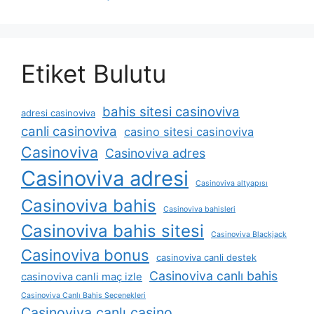
Etiket Bulutu
bahis sitesi casinoviva
adresi casinoviva
canli casinoviva
casino sitesi casinoviva
Casinoviva
Casinoviva adres
Casinoviva adresi
Casinoviva altyapısı
Casinoviva bahis
Casinoviva bahisleri
Casinoviva bahis sitesi
Casinoviva Blackjack
Casinoviva bonus
casinoviva canli destek
Casinoviva canlı bahis
casinoviva canli maç izle
Casinoviva Canlı Bahis Seçenekleri
Casinoviva canlı casino