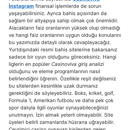
İnstagram
finansal işlemlerde de sorun
yaşayabilirsiniz. Ayrıca bahis açısından da
sağlam bir altyapıya sahip olmak çok önemlidir.
Alacakların faiz oranlarının yüksek olup olmadığı
ve hangi faiz oranlarının uygun olduğu konularını
bu yazımızda detaylı olarak cevaplayacağız.
Yurtdışındaki resmi bahis sitelerine bakarsanız
sadece bir oyun olduğunu göreceksiniz. Hangi
liglerin en popüler
Casinoviva giriş analizi
olduğunu ve eleme programlarının nasıl
belirlendiğini öğrenin. Özellikle reşit değilseniz
bu sitelerden kesinlikle uzak durmanız
gerektiğini de söyleyebiliriz. Boks, kriket, golf,
Formula 1, Amerikan futbolu ve daha pek çok
spor dalıyla ilgili oyunlar oynayabileceğinizi
unutmayın. İzin almak yeterli olmayabilir. Site
üyeleri belirli zamanlarda hüsrana uğrayabilir.
Çevrimiçi casino oynayan kişilerden gelen