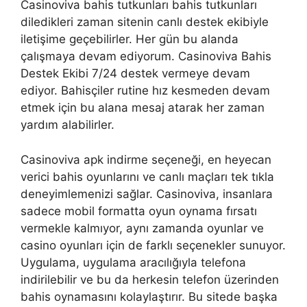
Casinoviva bahis tutkunları bahis tutkunları
diledikleri zaman sitenin canlı destek ekibiyle
iletişime geçebilirler. Her gün bu alanda
çalışmaya devam ediyorum. Casinoviva Bahis
Destek Ekibi 7/24 destek vermeye devam
ediyor. Bahisçiler rutine hız kesmeden devam
etmek için bu alana mesaj atarak her zaman
yardım alabilirler.
Casinoviva apk indirme seçeneği, en heyecan
verici bahis oyunlarını ve canlı maçları tek tıkla
deneyimlemenizi sağlar. Casinoviva, insanlara
sadece mobil formatta oyun oynama fırsatı
vermekle kalmıyor, aynı zamanda oyunlar ve
casino oyunları için de farklı seçenekler sunuyor.
Uygulama, uygulama aracılığıyla telefona
indirilebilir ve bu da herkesin telefon üzerinden
bahis oynamasını kolaylaştırır. Bu sitede başka