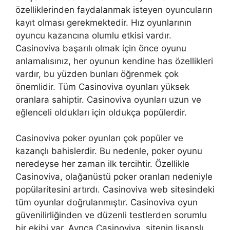
özelliklerinden faydalanmak isteyen oyuncuların
kayıt olması gerekmektedir. Hız oyunlarının
oyuncu kazancına olumlu etkisi vardır.
Casinoviva başarılı olmak için önce oyunu
anlamalısınız, her oyunun kendine has özellikleri
vardır, bu yüzden bunları öğrenmek çok
önemlidir. Tüm Casinoviva oyunları yüksek
oranlara sahiptir. Casinoviva oyunları uzun ve
eğlenceli oldukları için oldukça popülerdir.
Casinoviva poker oyunları çok popüler ve
kazançlı bahislerdir. Bu nedenle, poker oyunu
neredeyse her zaman ilk tercihtir. Özellikle
Casinoviva, olağanüstü poker oranları nedeniyle
popülaritesini artırdı. Casinoviva web sitesindeki
tüm oyunlar doğrulanmıştır. Casinoviva oyun
güvenilirliğinden ve düzenli testlerden sorumlu
bir ekibi var. Ayrıca Casinoviva, sitenin lisanslı