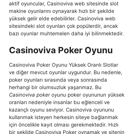
aktif oyuncular, Casinoviva web sitesinde slot
makine oyunlarını oynayarak hızlı bir şekilde
yüksek gelir elde edebilirler. Casinoviva web
sitesindeki slot oyunları çok popülerdir, ancak
bazı oyunlar muhtemelen daha iyi bilinmektedir.
Casinoviva Poker Oyunu
Casinoviva Poker Oyunu Yüksek Oranlı Slotlar
ve diğer mevcut oyunlar uygundur. Bu nedenle,
poker oyunları sırasında veya sonrasında
herhangi bir olumsuzluk yaşanmaz. Bu
Casinoviva poker oyunu
poker oyununun yüksek
oranları nedeniyle insanlar bu eğlenceli ve
kazançlı oyunu seviyor. Casinoviva oyununu
kullanmak isteyen herkesin siteye bağlanmak
için öncelikle kayıt olması gerekmektedir. Hızlı
bir şekilde Casinoviva Poker oynamak ve sitenin