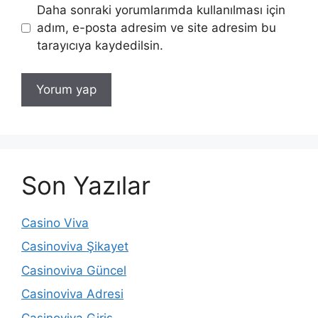
Daha sonraki yorumlarımda kullanılması için
adım, e-posta adresim ve site adresim bu
tarayıcıya kaydedilsin.
Son Yazılar
Casino Viva
Casinoviva Şikayet
Casinoviva Güncel
Casinoviva Adresi
Casinoviva Giriş