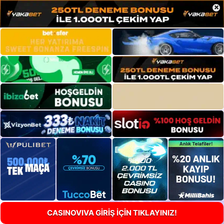
×
CASINOVIVA GİRİŞ İÇİN TIKLAYINIZ!