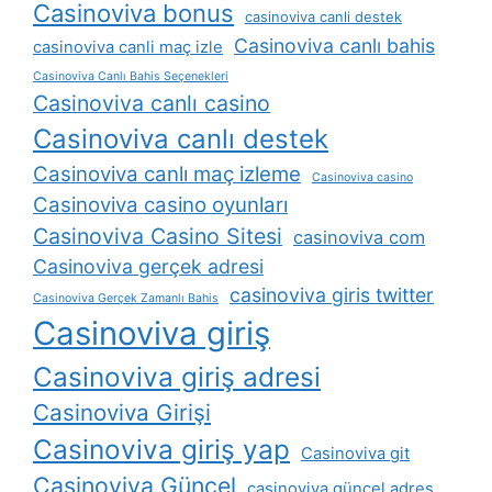
Casinoviva bonus
casinoviva canli destek
Casinoviva canlı bahis
casinoviva canli maç izle
Casinoviva Canlı Bahis Seçenekleri
Casinoviva canlı casino
Casinoviva canlı destek
Casinoviva canlı maç izleme
Casinoviva casino
Casinoviva casino oyunları
Casinoviva Casino Sitesi
casinoviva com
Casinoviva gerçek adresi
casinoviva giris twitter
Casinoviva Gerçek Zamanlı Bahis
Casinoviva giriş
Casinoviva giriş adresi
Casinoviva Girişi
Casinoviva giriş yap
Casinoviva git
Casinoviva Güncel
casinoviva güncel adres