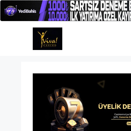
İçeriğe
atla