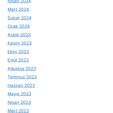
Nisan 2024
Mart 2024
Şubat 2024
Ocak 2024
Aralık 2023
Kasım 2023
Ekim 2023
Eylül 2023
Ağustos 2023
Temmuz 2023
Haziran 2023
Mayıs 2023
Nisan 2023
Mart 2023