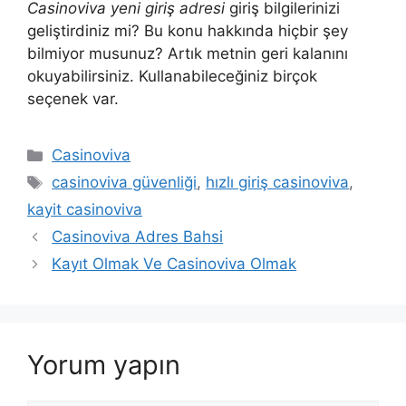
Casinoviva yeni giriş adresi
giriş bilgilerinizi
geliştirdiniz mi? Bu konu hakkında hiçbir şey
bilmiyor musunuz? Artık metnin geri kalanını
okuyabilirsiniz. Kullanabileceğiniz birçok
seçenek var.
Kategoriler
Casinoviva
Etiketler
casinoviva güvenliği
,
hızlı giriş casinoviva
,
kayit casinoviva
Yazı
Casinoviva Adres Bahsi
dolaşımı
Kayıt Olmak Ve Casinoviva Olmak
Yorum yapın