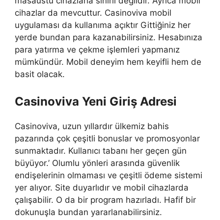
masaüstü cihazlarla sınırlı değildir. Ayrıca mobil
cihazlar da mevcuttur. Casinoviva mobil
uygulaması da kullanıma açıktır Gittiğiniz her
yerde bundan para kazanabilirsiniz. Hesabınıza
para yatırma ve çekme işlemleri yapmanız
mümkündür. Mobil deneyim hem keyifli hem de
basit olacak.
Casinoviva Yeni Giriş Adresi
Casinoviva, uzun yıllardır ülkemiz bahis
pazarında çok çeşitli bonuslar ve promosyonlar
sunmaktadır. Kullanıcı tabanı her geçen gün
büyüyor.’ Olumlu yönleri arasında güvenlik
endişelerinin olmaması ve çeşitli ödeme sistemi
yer alıyor. Site duyarlıdır ve mobil cihazlarda
çalışabilir. O da bir program hazırladı. Hafif bir
dokunuşla bundan yararlanabilirsiniz.