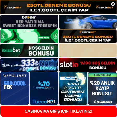
×
CASINOVIVA GİRİŞ İÇİN TIKLAYINIZ!