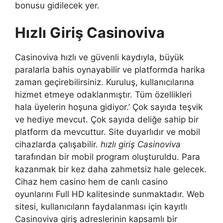
bonusu gidilecek yer.
Hızlı Giriş Casinoviva
Casinoviva hızlı ve güvenli kaydıyla, büyük
paralarla bahis oynayabilir ve platformda harika
zaman geçirebilirsiniz. Kuruluş, kullanıcılarına
hizmet etmeye odaklanmıştır. Tüm özellikleri
hala üyelerin hoşuna gidiyor.’ Çok sayıda teşvik
ve hediye mevcut. Çok sayıda deliğe sahip bir
platform da mevcuttur. Site duyarlıdır ve mobil
cihazlarda çalışabilir.
hızlı giriş Casinoviva
tarafından bir mobil program oluşturuldu. Para
kazanmak bir kez daha zahmetsiz hale gelecek.
Cihaz hem casino hem de canlı casino
oyunlarını Full HD kalitesinde sunmaktadır. Web
sitesi, kullanıcıların faydalanması için kayıtlı
Casinoviva giriş adreslerinin kapsamlı bir