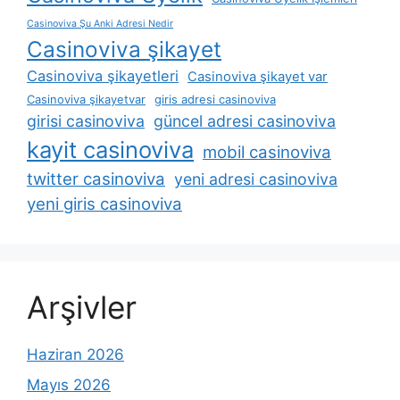
Casinoviva Şu Anki Adresi Nedir
Casinoviva şikayet
Casinoviva şikayetleri
Casinoviva şikayet var
Casinoviva şikayetvar
giris adresi casinoviva
girisi casinoviva
güncel adresi casinoviva
kayit casinoviva
mobil casinoviva
twitter casinoviva
yeni adresi casinoviva
yeni giris casinoviva
Arşivler
Haziran 2026
Mayıs 2026