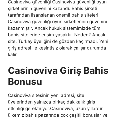
Casinoviva güvenliği Casinoviva güvenliği oyun
şirketlerinin güvenini kazandı. Bahis şirketi
tarafından lisanslanan önemli bahis siteleri
Casinoviva güvenliği oyun şirketlerinin güvenini
kazanmıştır. Ancak hukuk sistemimizde tüm
bahis sitelerine erişim yasaktır. Neden? Ancak
site, Turkey üyeliğini de gözden kaçırmadı. Yeni
giriş adresi ile kesintisiz olarak çalışır durumda
kalır.
Casinoviva Giriş Bahis
Bonusu
Casinoviva sitesinin yeni adresi, site
üyelerinden yalnızca birkaç dakikalık giriş
etkinliği gerektiriyor.Casinoviva, uzun yıllardır
ülkemiz bahis pazarında çok çeşitli bonuslar ve