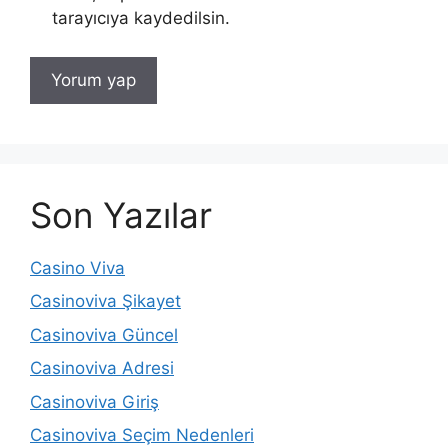
tarayıcıya kaydedilsin.
Son Yazılar
Casino Viva
Casinoviva Şikayet
Casinoviva Güncel
Casinoviva Adresi
Casinoviva Giriş
Casinoviva Seçim Nedenleri