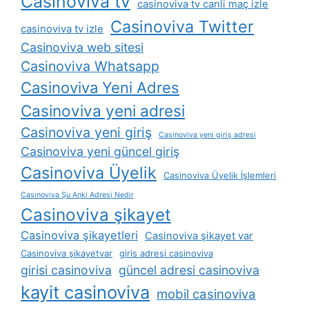
Casinoviva tv
casinoviva tv canli maç izle
Casinoviva Twitter
casinoviva tv izle
Casinoviva web sitesi
Casinoviva Whatsapp
Casinoviva Yeni Adres
Casinoviva yeni adresi
Casinoviva yeni giriş
Casinoviva yeni giriş adresi
Casinoviva yeni güncel giriş
Casinoviva Üyelik
Casinoviva Üyelik İşlemleri
Casinoviva Şu Anki Adresi Nedir
Casinoviva şikayet
Casinoviva şikayetleri
Casinoviva şikayet var
Casinoviva şikayetvar
giris adresi casinoviva
girisi casinoviva
güncel adresi casinoviva
kayit casinoviva
mobil casinoviva