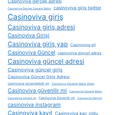
Casinoviva gerçek adresi
casinoviva giris twitter
Casinoviva Gerçek Zamanlı Bahis
Casinoviva giriş
Casinoviva giriş adresi
Casinoviva Girişi
Casinoviva giriş yap
Casinoviva git
Casinoviva Güncel
casinoviva güncel adres
Casinoviva güncel adresi
Casinoviva güncel giriş
Casinoviva Güncel Giriş Adresi
casinoviva güvenilebilir mi
Casinoviva Güvenilir Bahis Sitesi
Casinoviva güvenilir mi
Casinoviva Güvenli Bahis
Casinoviva Güvenlir mi
Casinoviva güvenli mi
Casinoviva iletişim
casinoviva instagram
Casinoviva kayıt
Casinoviva kaç oldu