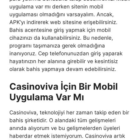
uygulama var mı derken sitenin mobil
uygulaması olmadığını varsayalım. Ancak,
APK’yı indirerek web sitesine erişebilirsiniz.
Bahis acentesine giriş yapmak için mobil
cihazınızı da kullanabilirsiniz. Bu nedenle,
programı taşımanıza gerek olmadığına
inanıyoruz. Cep telefonunuzdan giriş yaparak
hayatınızın her alanına girebilir ve kesintisiz
olarak bahis yapmaya devam edebilirsiniz.
Casinoviva İçin Bir Mobil
Uygulama Var Mı
Casinoviva, teknolojiyi her zaman takip eden bir
bahis şirketidir. O alandaki tüm gelişmeleri
anında alıyorum ve bu gelişmelerden üyeleri
haberdar etmek istemiyorum. Casinoviva artık