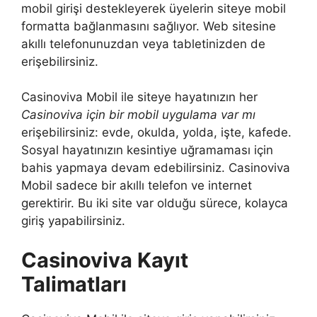
mobil girişi destekleyerek üyelerin siteye mobil
formatta bağlanmasını sağlıyor. Web sitesine
akıllı telefonunuzdan veya tabletinizden de
erişebilirsiniz.
Casinoviva Mobil ile siteye hayatınızın her
Casinoviva için bir mobil uygulama var mı
erişebilirsiniz: evde, okulda, yolda, işte, kafede.
Sosyal hayatınızın kesintiye uğramaması için
bahis yapmaya devam edebilirsiniz. Casinoviva
Mobil sadece bir akıllı telefon ve internet
gerektirir. Bu iki site var olduğu sürece, kolayca
giriş yapabilirsiniz.
Casinoviva Kayıt
Talimatları