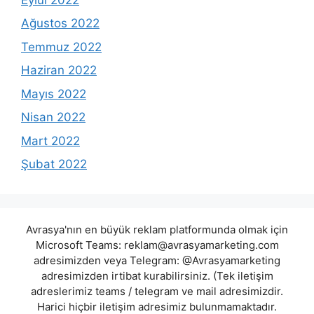
Ağustos 2022
Temmuz 2022
Haziran 2022
Mayıs 2022
Nisan 2022
Mart 2022
Şubat 2022
Avrasya'nın en büyük reklam platformunda olmak için
Microsoft Teams:
reklam@avrasyamarketing.com
adresimizden veya Telegram: @Avrasyamarketing
adresimizden irtibat kurabilirsiniz. (Tek iletişim
adreslerimiz teams / telegram ve mail adresimizdir.
Harici hiçbir iletişim adresimiz bulunmamaktadır.