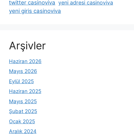
twitter casinoviva
yeni adresi casinoviva
yeni giris casinoviva
Arşivler
Haziran 2026
Mayıs 2026
Eylül 2025
Haziran 2025
Mayıs 2025
Şubat 2025
Ocak 2025
Aralık 2024