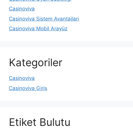
Casinoviva
Casinoviva Sistem Avantajları
Casinoviva Mobil Arayüz
Kategoriler
Casinoviva
Casinoviva Giriş
Etiket Bulutu