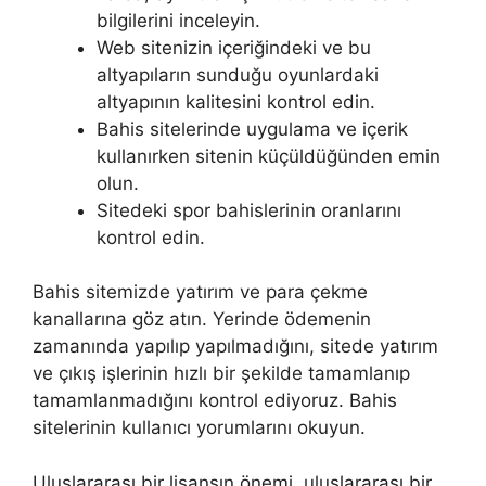
bilgilerini inceleyin.
Web sitenizin içeriğindeki ve bu
altyapıların sunduğu oyunlardaki
altyapının kalitesini kontrol edin.
Bahis sitelerinde uygulama ve içerik
kullanırken sitenin küçüldüğünden emin
olun.
Sitedeki spor bahislerinin oranlarını
kontrol edin.
Bahis sitemizde yatırım ve para çekme
kanallarına göz atın. Yerinde ödemenin
zamanında yapılıp yapılmadığını, sitede yatırım
ve çıkış işlerinin hızlı bir şekilde tamamlanıp
tamamlanmadığını kontrol ediyoruz. Bahis
sitelerinin kullanıcı yorumlarını okuyun.
Uluslararası bir lisansın önemi, uluslararası bir