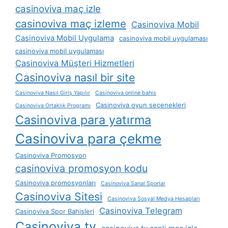
casinoviva maç izle
casinoviva maç izleme
Casinoviva Mobil
Casinoviva Mobil Uygulama
casinoviva mobil uygulaması
casinoviva mobil uygulaması
Casinoviva Müşteri Hizmetleri
Casinoviva nasıl bir site
Casinoviva Nasıl Giriş Yapılır
Casinoviva online bahis
Casinoviva oyun seçenekleri
Casinoviva Ortaklık Programı
Casinoviva para yatırma
Casinoviva para çekme
Casinoviva Promosyon
casinoviva promosyon kodu
Casinoviva promosyonları
Casinoviva Sanal Sporlar
Casinoviva Sitesi
Casinoviva Sosyal Medya Hesapları
Casinoviva Telegram
Casinoviva Spor Bahisleri
Casinoviva tv