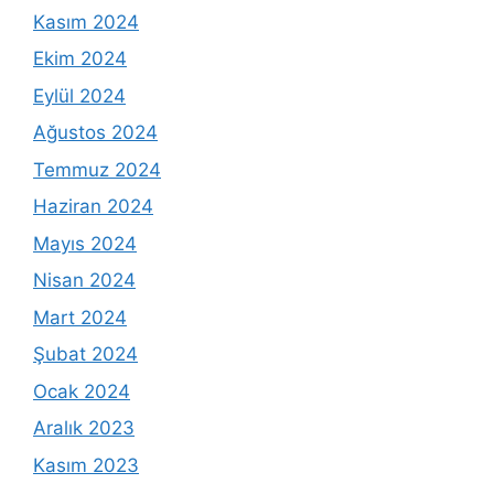
Kasım 2024
Ekim 2024
Eylül 2024
Ağustos 2024
Temmuz 2024
Haziran 2024
Mayıs 2024
Nisan 2024
Mart 2024
Şubat 2024
Ocak 2024
Aralık 2023
Kasım 2023