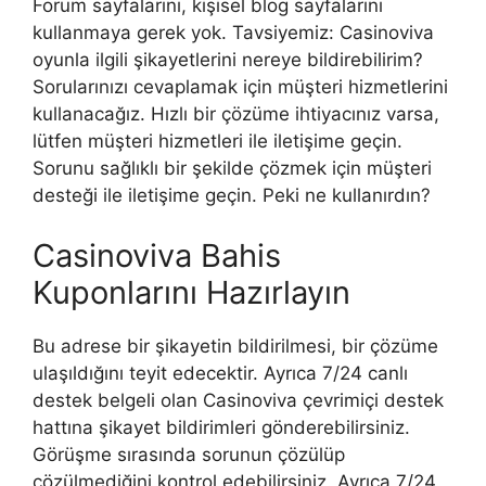
Forum sayfalarını, kişisel blog sayfalarını
kullanmaya gerek yok. Tavsiyemiz: Casinoviva
oyunla ilgili şikayetlerini nereye bildirebilirim?
Sorularınızı cevaplamak için müşteri hizmetlerini
kullanacağız. Hızlı bir çözüme ihtiyacınız varsa,
lütfen müşteri hizmetleri ile iletişime geçin.
Sorunu sağlıklı bir şekilde çözmek için müşteri
desteği ile iletişime geçin. Peki ne kullanırdın?
Casinoviva Bahis
Kuponlarını Hazırlayın
Bu adrese bir şikayetin bildirilmesi, bir çözüme
ulaşıldığını teyit edecektir. Ayrıca 7/24 canlı
destek belgeli olan Casinoviva çevrimiçi destek
hattına şikayet bildirimleri gönderebilirsiniz.
Görüşme sırasında sorunun çözülüp
çözülmediğini kontrol edebilirsiniz. Ayrıca 7/24