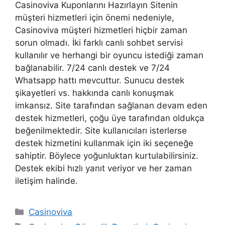
Casinoviva Kuponlarını Hazırlayın Sitenin
müşteri hizmetleri için önemi nedeniyle,
Casinoviva müşteri hizmetleri hiçbir zaman
sorun olmadı. İki farklı canlı sohbet servisi
kullanılır ve herhangi bir oyuncu istediği zaman
bağlanabilir. 7/24 canlı destek ve 7/24
Whatsapp hattı mevcuttur. Sunucu destek
şikayetleri vs. hakkında canlı konuşmak
imkansız. Site tarafından sağlanan devam eden
destek hizmetleri, çoğu üye tarafından oldukça
beğenilmektedir. Site kullanıcıları isterlerse
destek hizmetini kullanmak için iki seçeneğe
sahiptir. Böylece yoğunluktan kurtulabilirsiniz.
Destek ekibi hızlı yanıt veriyor ve her zaman
iletişim halinde.
Kategoriler
Casinoviva
Etiketler