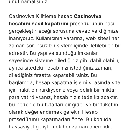
unutmamalısınız.
Casinoviva Kilitleme hesap
Casinoviva
hesabını nasıl kapatırım
prosedürünün nasıl
gerçekleştirileceği sorusuna cevap verdiğimize
inanıyoruz. Kullanıcının yararına, web sitesi her
zaman sorunsuz bir sistem içinde iletilebilen bir
adrestir. Bu yapı ve sunduğu imkanlar
sayesinde sisteme dilediğiniz gibi dahil olabilir,
ayrıca sitedeki hesabınızı istediğiniz zaman,
dilediğiniz fırsatta kapatabilirsiniz. Bu
bağlamda, hesap kapatma işlemi sırasında site
için nakit biriktirdiyseniz veya belirli bir miktar
para yatırdıysanız, hesabınız sitede kalacaktır,
bu nedenle bu tutarları bir gider ve bir tüketim
olarak değerlendirmek gerekir. Hesap
prosedürünü kapatmadan önce. Bu konuda
hassasiyet geliştirmek her zaman önemlidir.