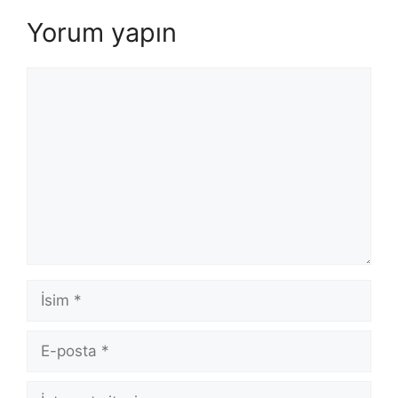
Yorum yapın
Yorum
İsim
E-
posta
İnternet