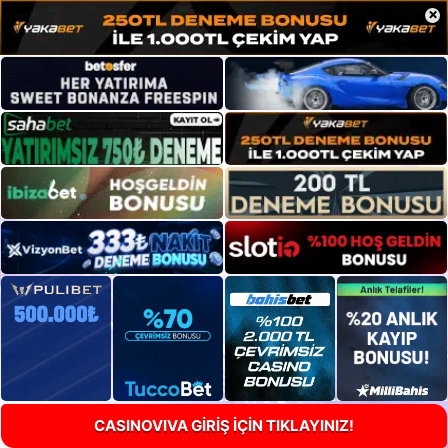
×
CASINOVIVA GİRİŞ İÇİN TIKLAYINIZ!