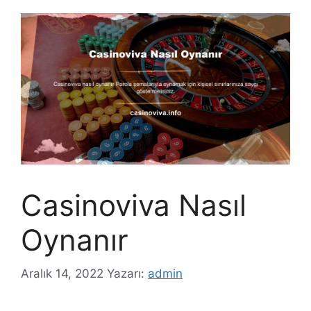
Casinoviva Nasıl
Oynanır
Aralık 14, 2022
Yazarı:
admin