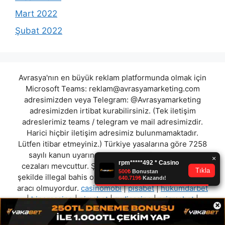
Mart 2022
Şubat 2022
Avrasya'nın en büyük reklam platformunda olmak için
Microsoft Teams:
reklam@avrasyamarketing.com
adresimizden veya Telegram: @Avrasyamarketing
adresimizden irtibat kurabilirsiniz. (Tek iletişim
adreslerimiz teams / telegram ve mail adresimizdir.
Harici hiçbir iletişim adresimiz bulunmamaktadır.
Lütfen itibar etmeyiniz.) Türkiye yasalarına göre 7258
sayılı kanun uyarınca yasa dışı bahis oynamanın
cezaları mevcuttur. Şu an bulunduğunuz site hiç bir
şekilde illegal bahis oyunları oynatmıyor ve oynamaya
aracı olmuyordur.
casinomobi
|
pisabet
|
hükümdarbet
|
hipercasino
|
nimabet
|
rudicasino
|
prizmabet
|
×
parkbahis