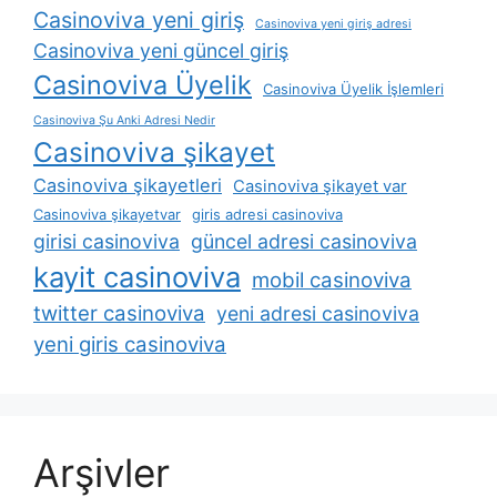
Casinoviva yeni giriş
Casinoviva yeni giriş adresi
Casinoviva yeni güncel giriş
Casinoviva Üyelik
Casinoviva Üyelik İşlemleri
Casinoviva Şu Anki Adresi Nedir
Casinoviva şikayet
Casinoviva şikayetleri
Casinoviva şikayet var
Casinoviva şikayetvar
giris adresi casinoviva
girisi casinoviva
güncel adresi casinoviva
kayit casinoviva
mobil casinoviva
twitter casinoviva
yeni adresi casinoviva
yeni giris casinoviva
Arşivler