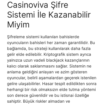
Casinoviva Şifre
Sistemi İle Kazanabilir
Miyim
Şifreleme sistemi kullanılan bahislerde
oyuncuların bahisleri her zaman garantilidir. Bu
bağlamda, bu strateji kullanılarak daha fazla
gelir elde edilebilir. Kriptografik sistem ayrıca
yalnızca uzun vadeli blackjack kazançlarının
kalıcı olarak saklanmasını sağlar. Sistemin ne
anlama geldiğini anlayan ve azim gösteren
oyuncular, belirli aşamalardan geçerek istenilen
gelire ulaşabilirler. Hasar tespit edildikten sonra
herhangi bir risk olmaksızın elde tutma yöntemi
son derece güvenlidir ve bu istisnai özelliğe
sahiptir. Büyük riskler almadan ve