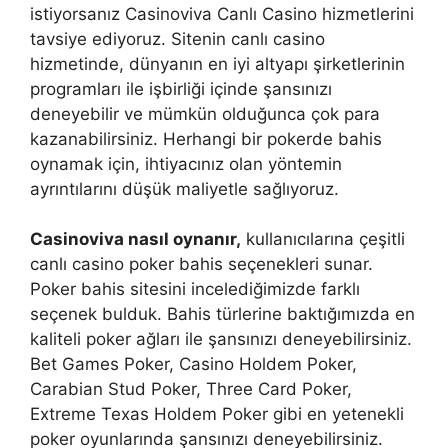
istiyorsanız Casinoviva Canlı Casino hizmetlerini
tavsiye ediyoruz. Sitenin canlı casino
hizmetinde, dünyanın en iyi altyapı şirketlerinin
programları ile işbirliği içinde şansınızı
deneyebilir ve mümkün olduğunca çok para
kazanabilirsiniz. Herhangi bir pokerde bahis
oynamak için, ihtiyacınız olan yöntemin
ayrıntılarını düşük maliyetle sağlıyoruz.
Casinoviva nasıl oynanır,
kullanıcılarına çeşitli
canlı casino poker bahis seçenekleri sunar.
Poker bahis sitesini incelediğimizde farklı
seçenek bulduk. Bahis türlerine baktığımızda en
kaliteli poker ağları ile şansınızı deneyebilirsiniz.
Bet Games Poker, Casino Holdem Poker,
Carabian Stud Poker, Three Card Poker,
Extreme Texas Holdem Poker gibi en yetenekli
poker oyunlarında şansınızı deneyebilirsiniz.