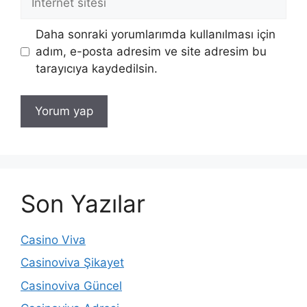
sitesi
Daha sonraki yorumlarımda kullanılması için
adım, e-posta adresim ve site adresim bu
tarayıcıya kaydedilsin.
Son Yazılar
Casino Viva
Casinoviva Şikayet
Casinoviva Güncel