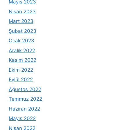
Mayıs 2023
Nisan 2023
Mart 2023
Şubat 2023
Ocak 2023
Aralık 2022
Kasım 2022
Ekim 2022
Eylül 2022
Ağustos 2022
Temmuz 2022
Haziran 2022
Mayıs 2022
Nisan 2022