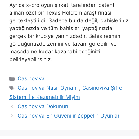
Ayrıca x-pro oyun şirketi tarafından patenti
alınan özel bir Texas Hold’em araştırması
gerçekleştirildi. Sadece bu da değil, bahislerinizi
yaptığınızda ve tüm bahisleri yaptığınızda
gerçek bir krupiye yanınızdadır. Bahis resmini
gördüğünüzde zemini ve tavanı görebilir ve
masada ne kadar kazanabileceğinizi
belirleyebilirsiniz.
Kategoriler
Casinoviva
Etiketler
Casinoviva Nasıl Oynanır
,
Casinoviva Şifre
Sistemi İle Kazanabilir Miyim
Yazı
Casinoviva Dokunun
dolaşımı
Casinoviva En Güvenilir Zeppelin Oyunları