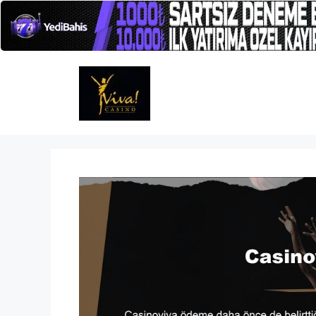
İçeriğe
atla