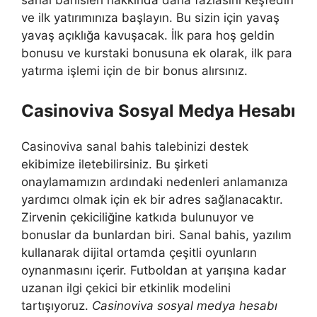
sanal bahisleri hakkında daha fazlasını keşfedin
ve ilk yatırımınıza başlayın. Bu sizin için yavaş
yavaş açıklığa kavuşacak. İlk para hoş geldin
bonusu ve kurstaki bonusuna ek olarak, ilk para
yatırma işlemi için de bir bonus alırsınız.
Casinoviva Sosyal Medya Hesabı
Casinoviva sanal bahis talebinizi destek
ekibimize iletebilirsiniz. Bu şirketi
onaylamamızın ardındaki nedenleri anlamanıza
yardımcı olmak için ek bir adres sağlanacaktır.
Zirvenin çekiciliğine katkıda bulunuyor ve
bonuslar da bunlardan biri. Sanal bahis, yazılım
kullanarak dijital ortamda çeşitli oyunların
oynanmasını içerir. Futboldan at yarışına kadar
uzanan ilgi çekici bir etkinlik modelini
tartışıyoruz.
Casinoviva sosyal medya hesabı