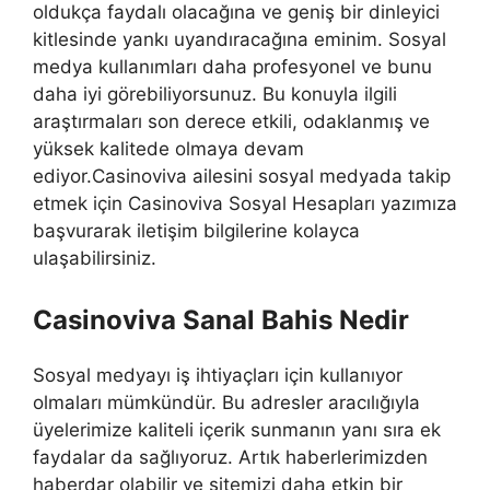
oldukça faydalı olacağına ve geniş bir dinleyici
kitlesinde yankı uyandıracağına eminim. Sosyal
medya kullanımları daha profesyonel ve bunu
daha iyi görebiliyorsunuz. Bu konuyla ilgili
araştırmaları son derece etkili, odaklanmış ve
yüksek kalitede olmaya devam
ediyor.Casinoviva ailesini sosyal medyada takip
etmek için Casinoviva Sosyal Hesapları yazımıza
başvurarak iletişim bilgilerine kolayca
ulaşabilirsiniz.
Casinoviva Sanal Bahis Nedir
Sosyal medyayı iş ihtiyaçları için kullanıyor
olmaları mümkündür. Bu adresler aracılığıyla
üyelerimize kaliteli içerik sunmanın yanı sıra ek
faydalar da sağlıyoruz. Artık haberlerimizden
haberdar olabilir ve sitemizi daha etkin bir