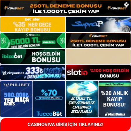
×
CASINOVIVA GİRİŞ İÇİN TIKLAYINIZ!