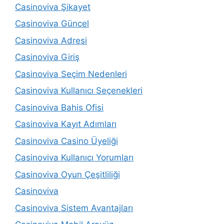
Casinoviva Şikayet
Casinoviva Güncel
Casinoviva Adresi
Casinoviva Giriş
Casinoviva Seçim Nedenleri
Casinoviva Kullanıcı Seçenekleri
Casinoviva Bahis Ofisi
Casinoviva Kayıt Adımları
Casinoviva Casino Üyeliği
Casinoviva Kullanıcı Yorumları
Casinoviva Oyun Çeşitliliği
Casinoviva
Casinoviva Sistem Avantajları