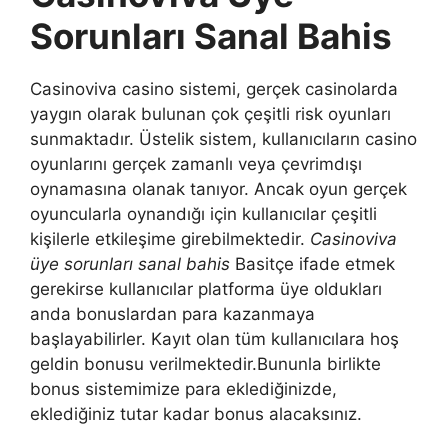
Sorunları Sanal Bahis
Casinoviva casino sistemi, gerçek casinolarda
yaygın olarak bulunan çok çeşitli risk oyunları
sunmaktadır. Üstelik sistem, kullanıcıların casino
oyunlarını gerçek zamanlı veya çevrimdışı
oynamasına olanak tanıyor. Ancak oyun gerçek
oyuncularla oynandığı için kullanıcılar çeşitli
kişilerle etkileşime girebilmektedir.
Casinoviva
üye sorunları sanal bahis
Basitçe ifade etmek
gerekirse kullanıcılar platforma üye oldukları
anda bonuslardan para kazanmaya
başlayabilirler. Kayıt olan tüm kullanıcılara hoş
geldin bonusu verilmektedir.Bununla birlikte
bonus sistemimize para eklediğinizde,
eklediğiniz tutar kadar bonus alacaksınız.