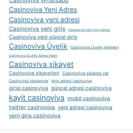
Casinoviva Whatsapp
Casinoviva Yeni Adres
Casinoviva yeni adresi
Casinoviva yeni giriş
Casinoviva yeni giriş adresi
Casinoviva yeni güncel giriş
Casinoviva Üyelik
Casinoviva Üyelik İşlemleri
Casinoviva Şu Anki Adresi Nedir
Casinoviva şikayet
Casinoviva şikayetleri
Casinoviva şikayet var
Casinoviva şikayetvar
giris adresi casinoviva
girisi casinoviva
güncel adresi casinoviva
kayit casinoviva
mobil casinoviva
twitter casinoviva
yeni adresi casinoviva
yeni giris casinoviva