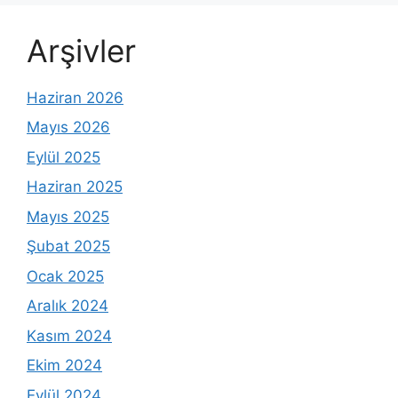
Arşivler
Haziran 2026
Mayıs 2026
Eylül 2025
Haziran 2025
Mayıs 2025
Şubat 2025
Ocak 2025
Aralık 2024
Kasım 2024
Ekim 2024
Eylül 2024