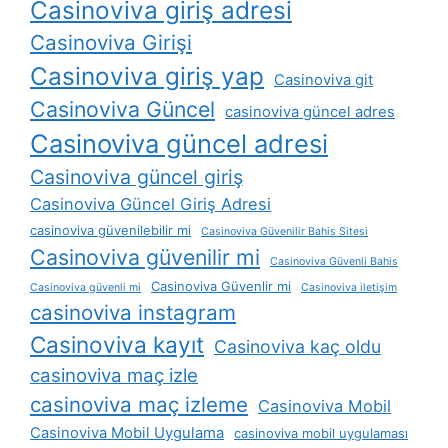
Casinoviva giriş adresi
Casinoviva Girişi
Casinoviva giriş yap
Casinoviva git
Casinoviva Güncel
casinoviva güncel adres
Casinoviva güncel adresi
Casinoviva güncel giriş
Casinoviva Güncel Giriş Adresi
casinoviva güvenilebilir mi
Casinoviva Güvenilir Bahis Sitesi
Casinoviva güvenilir mi
Casinoviva Güvenli Bahis
Casinoviva Güvenlir mi
Casinoviva güvenli mi
Casinoviva iletişim
casinoviva instagram
Casinoviva kayıt
Casinoviva kaç oldu
casinoviva maç izle
casinoviva maç izleme
Casinoviva Mobil
Casinoviva Mobil Uygulama
casinoviva mobil uygulaması