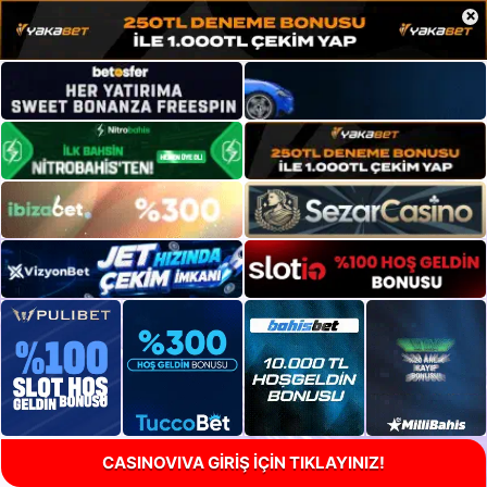
×
CASINOVIVA GİRİŞ İÇİN TIKLAYINIZ!