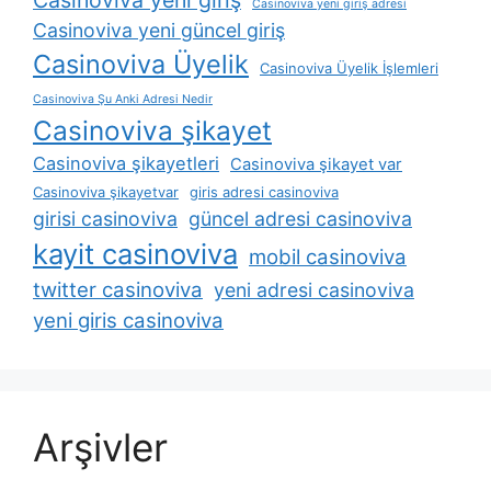
Casinoviva yeni giriş adresi
Casinoviva yeni güncel giriş
Casinoviva Üyelik
Casinoviva Üyelik İşlemleri
Casinoviva Şu Anki Adresi Nedir
Casinoviva şikayet
Casinoviva şikayetleri
Casinoviva şikayet var
Casinoviva şikayetvar
giris adresi casinoviva
girisi casinoviva
güncel adresi casinoviva
kayit casinoviva
mobil casinoviva
twitter casinoviva
yeni adresi casinoviva
yeni giris casinoviva
Arşivler