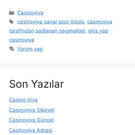
Kategoriler
Casinoviva
Etiketler
casinoviva sanal spor ödülü
,
casinoviva
tarafından sağlanan seçenekler
,
giris yap
casinoviva
Yorum yap
Son Yazılar
Casino Viva
Casinoviva Şikayet
Casinoviva Güncel
Casinoviva Adresi