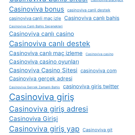
Casinoviva Blackjack
Casinoviva bonus
casinoviva canli destek
Casinoviva canlı bahis
casinoviva canli maç izle
Casinoviva Canlı Bahis Seçenekleri
Casinoviva canlı casino
Casinoviva canlı destek
Casinoviva canlı maç izleme
Casinoviva casino
Casinoviva casino oyunları
Casinoviva Casino Sitesi
casinoviva com
Casinoviva gerçek adresi
casinoviva giris twitter
Casinoviva Gerçek Zamanlı Bahis
Casinoviva giriş
Casinoviva giriş adresi
Casinoviva Girişi
Casinoviva giriş yap
Casinoviva git