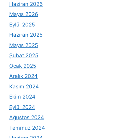
Haziran 2026
Mayıs 2026
Eylül 2025
Haziran 2025
Mayıs 2025
Şubat 2025
Ocak 2025
Aralık 2024
Kasım 2024
Ekim 2024
Eylül 2024
Ağustos 2024
Temmuz 2024