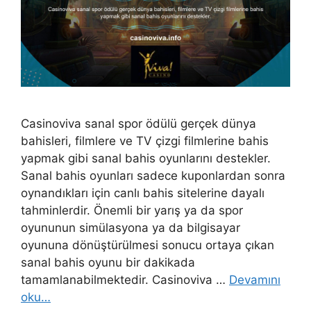
Casinoviva sanal spor ödülü gerçek dünya
bahisleri, filmlere ve TV çizgi filmlerine bahis
yapmak gibi sanal bahis oyunlarını destekler.
Sanal bahis oyunları sadece kuponlardan sonra
oynandıkları için canlı bahis sitelerine dayalı
tahminlerdir. Önemli bir yarış ya da spor
oyununun simülasyona ya da bilgisayar
oyununa dönüştürülmesi sonucu ortaya çıkan
sanal bahis oyunu bir dakikada
tamamlanabilmektedir. Casinoviva …
Devamını
oku…