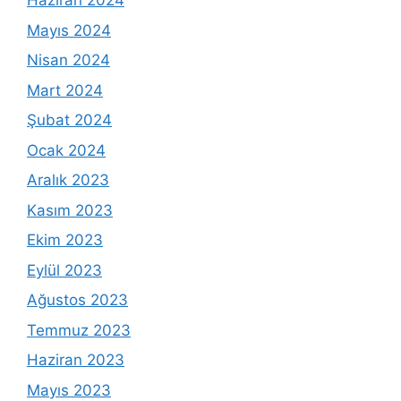
Haziran 2024
Mayıs 2024
Nisan 2024
Mart 2024
Şubat 2024
Ocak 2024
Aralık 2023
Kasım 2023
Ekim 2023
Eylül 2023
Ağustos 2023
Temmuz 2023
Haziran 2023
Mayıs 2023