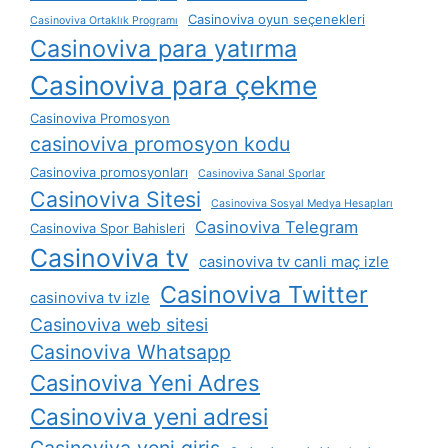
Casinoviva oyun seçenekleri
Casinoviva Ortaklık Programı
Casinoviva para yatırma
Casinoviva para çekme
Casinoviva Promosyon
casinoviva promosyon kodu
Casinoviva promosyonları
Casinoviva Sanal Sporlar
Casinoviva Sitesi
Casinoviva Sosyal Medya Hesapları
Casinoviva Telegram
Casinoviva Spor Bahisleri
Casinoviva tv
casinoviva tv canli maç izle
Casinoviva Twitter
casinoviva tv izle
Casinoviva web sitesi
Casinoviva Whatsapp
Casinoviva Yeni Adres
Casinoviva yeni adresi
Casinoviva yeni giriş