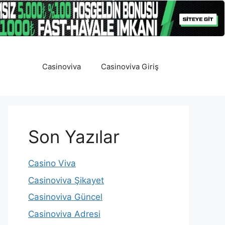
Casinoviva
Casinoviva Giriş
Son Yazılar
Casino Viva
Casinoviva Şikayet
Casinoviva Güncel
Casinoviva Adresi