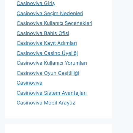
Casinoviva Giriş
Casinoviva Seçim Nedenleri
Casinoviva Kullanıcı Seçenekleri
Casinoviva Bahis Ofisi
Casinoviva Kayıt Adımları
Casinoviva Casino Üyeliği
Casinoviva Kullanıcı Yorumları
Casinoviva Oyun Çeşitliliği
Casinoviva
Casinoviva Sistem Avantajları
Casinoviva Mobil Arayüz