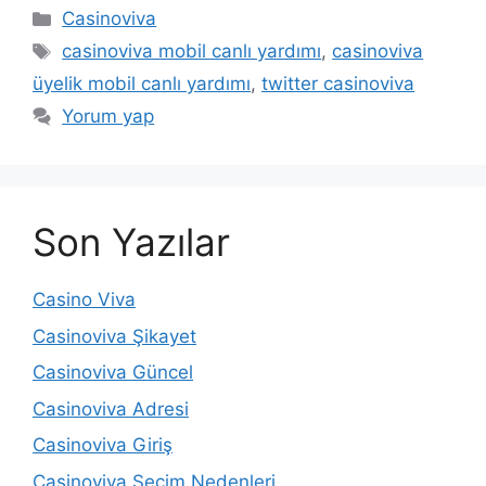
Kategoriler
Casinoviva
Etiketler
casinoviva mobil canlı yardımı
,
casinoviva
üyelik mobil canlı yardımı
,
twitter casinoviva
Yorum yap
Son Yazılar
Casino Viva
Casinoviva Şikayet
Casinoviva Güncel
Casinoviva Adresi
Casinoviva Giriş
Casinoviva Seçim Nedenleri