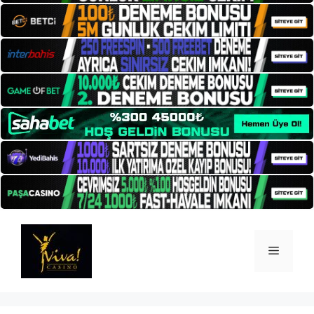
İçeriğe
atla
Menü