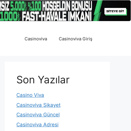
Casinoviva
Casinoviva Giriş
Son Yazılar
Casino Viva
Casinoviva Şikayet
Casinoviva Güncel
Casinoviva Adresi