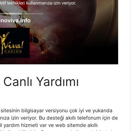
 Canlı Yardımı
sitesinin bilgisayar versiyonu çok iyi ve yukarıda
nıza izin veriyor. Bu desteği akıllı telefonum için de
l yardım hizmeti var ve web sitemde akıllı